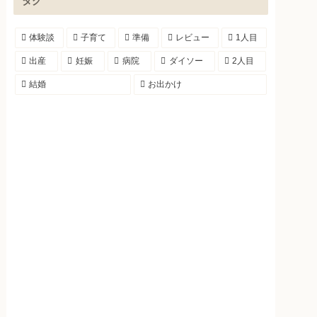
タグ
体験談
子育て
準備
レビュー
1人目
出産
妊娠
病院
ダイソー
2人目
結婚
お出かけ