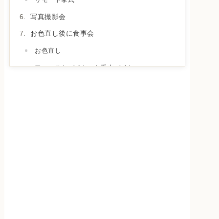
写真撮影会
お色直し後に食事会
お色直し
ファーストバイト・お手本バイト
兄弟姉妹で温泉へ
メディテーションバス
カフェハングリースポット（村民食堂）
夜はまったり夫婦の時間
山路地の部屋
日本酒「ことほぎ」
お部屋での朝食
ハルニレテラスを散策